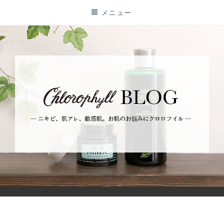
コ
メニュー
ン
テ
ン
ツ
に
ス
キ
ッ
プ
BLOG
ーニキビ、肌アレ、敏感肌。お肌のお悩みにクロロフイルー