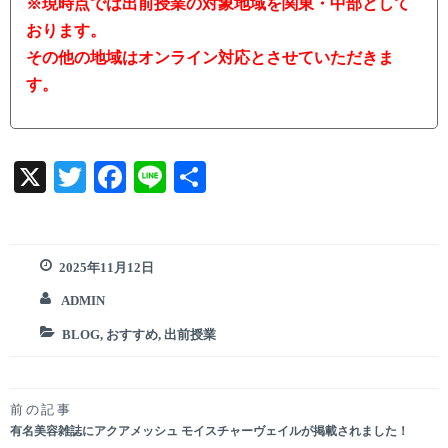
※現時点では出前授業の対象地域を関東・中部として
おります。
その他の地域はオンライン対応とさせていただきま
す。
X
T
F
Li
共
w
a
n
有
it
c
e
te
e
2025年11月12日
r
b
ADMIN
o
BLOG
,
おすすめ
,
出前授業
o
k
前の記事
投
有名美容雑誌にアクアメッシュ モイスチャーヴェイルが掲載されました！