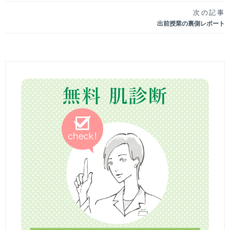
稿
次の記事
出前授業の裏側レポート
ナ
ビ
ゲ
ー
シ
ョ
ン