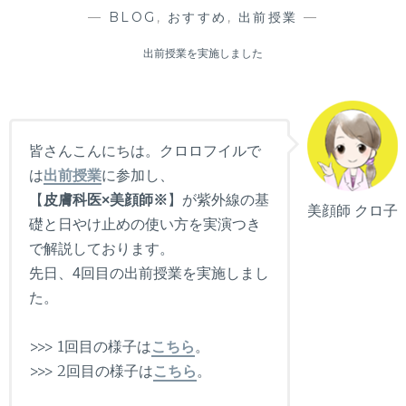
—
BLOG
,
おすすめ
,
出前授業
—
出前授業を実施しました
皆さんこんにちは。クロロフイルで
は
出前授業
に参加し、
【
皮膚科医×美顔師※
】が紫外線の基
美顔師 クロ子
礎と日やけ止めの使い方を実演つき
で解説しております。
先日、4回目の出前授業を実施しまし
た。
>>> 1回目の様子は
こちら
。
>>> 2回目の様子は
こちら
。