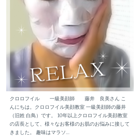
は
マ
マ
と
呼
ば
せ
な
い
頑
張
り
過
クロロフイル 一級美顔師 藤井 良美さん こ
ぎ
んにちは。クロロフイル美顔教室 一級美顔師の藤井
な
（旧姓 白鳥）です。 10年以上クロロフイル美顔教室
い
の店長として、様々なお客様のお肌のお悩みに接して
毎
日
きました。 趣味はマラソ…
の