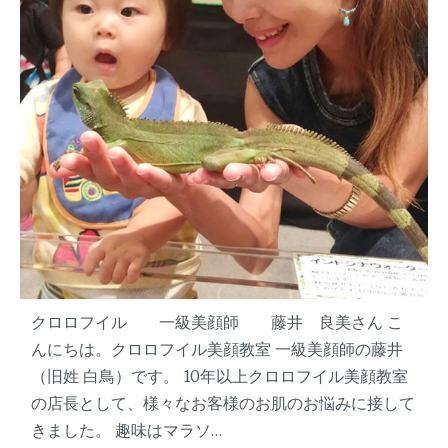
の
シ
美
ピ
肌
』
ケ
ー
ア
マ
ー
マ
だ
け
ど
見
た
目
は
マ
マ
クロロフイル 一級美顔師 藤井 良美さん こ
と
んにちは。クロロフイル美顔教室 一級美顔師の藤井
呼
（旧姓 白鳥）です。 10年以上クロロフイル美顔教室
ば
の店長として、様々なお客様のお肌のお悩みに接して
せ
な
きました。 趣味はマラソ…
い