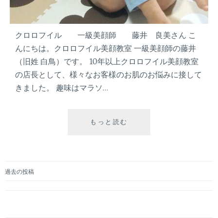
い
毎
日
クロロフイル 一級美顔師 藤井 良美さん こ
の
んにちは。クロロフイル美顔教室 一級美顔師の藤井
美
肌
（旧姓 白鳥）です。 10年以上クロロフイル美顔教室
ケ
の店長として、様々なお客様のお肌のお悩みに接して
ア
きました。 趣味はマラソ…
ー
もっと読む
『
ヘ
ア
ケ
ア
過去の投稿
と
投
ニ
キ
稿
ビ