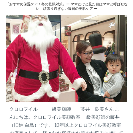
『おすすめ保湿ケア！冬の乾燥対策』ー ママだけど見た目はママと呼ばせな
肌
い 頑張り過ぎない毎日の美肌ケア ー
ケ
ア
』
ー
マ
マ
だ
け
ど
見
た
目
は
マ
マ
クロロフイル 一級美顔師 藤井 良美さん こ
と
呼
んにちは。クロロフイル美顔教室 一級美顔師の藤井
ば
（旧姓 白鳥）です。 10年以上クロロフイル美顔教室
せ
の店長として、様々なお客様のお肌のお悩みに接して