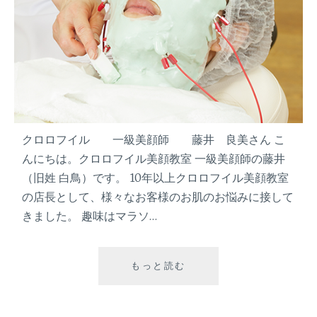
テ
ム
』
ー
マ
マ
だ
け
ど
クロロフイル 一級美顔師 藤井 良美さん こ
見
んにちは。クロロフイル美顔教室 一級美顔師の藤井
た
（旧姓 白鳥）です。 10年以上クロロフイル美顔教室
目
の店長として、様々なお客様のお肌のお悩みに接して
は
マ
きました。 趣味はマラソ…
マ
と
呼
もっと読む
『
ば
夏
せ
の
な
肌