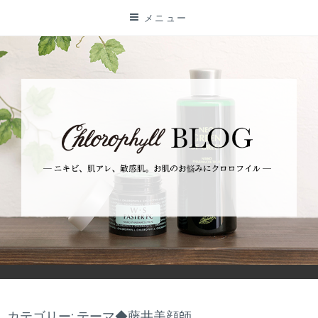
コ
メニュー
ン
テ
ン
ツ
に
ス
キ
ッ
プ
BLOG
ーニキビ、肌アレ、敏感肌。お肌のお悩みにクロロフイルー
カテゴリー: テーマ◆藤井美顔師