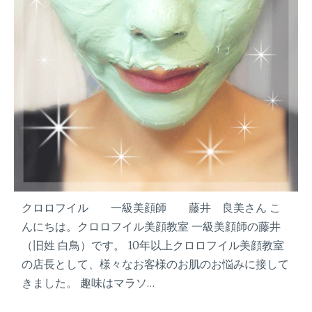
訣
』
ー
マ
マ
だ
け
ど
見
た
目
は
マ
クロロフイル 一級美顔師 藤井 良美さん こ
マ
んにちは。クロロフイル美顔教室 一級美顔師の藤井
と
（旧姓 白鳥）です。 10年以上クロロフイル美顔教室
呼
ば
の店長として、様々なお客様のお肌のお悩みに接して
せ
きました。 趣味はマラソ…
な
い