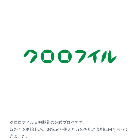
い
頑
張
り
過
ぎ
な
い
毎
日
の
美
肌
ケ
ア
ー
クロロフイル日興製薬の公式ブログです。
1954年の創業以来、お悩みを抱えた方のお肌と真剣に向き合って
きました。