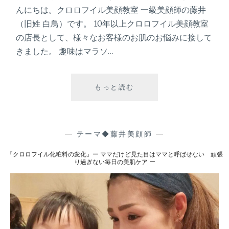
目
んにちは。クロロフイル美顔教室 一級美顔師の藤井
は
（旧姓 白鳥）です。 10年以上クロロフイル美顔教室
マ
の店長として、様々なお客様のお肌のお悩みに接して
マ
きました。 趣味はマラソ…
と
呼
ば
せ
もっと読む
『
な
夏
い
の
汗
頑
対
—
テーマ◆藤井美顔師
—
張
策
り
『クロロフイル化粧料の変化』ー ママだけど見た目はママと呼ばせない 頑張
と
り過ぎない毎日の美肌ケア ー
過
夏
ぎ
バ
な
テ
い
防
毎
止
日
レ