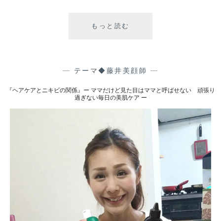
頑
もっと読む
『
張
ク
り
ロ
過
ロ
ぎ
フ
—
テーマ◆藤井美顔師
—
な
イ
い
『ヘアケアとニキビの関係』ー ママだけど見た目はママと呼ばせない 頑張り
ル
過ぎない毎日の美肌ケア ー
毎
化
日
粧
の
料
美
の
肌
変
ケ
化
ア
』
ー
ー
マ
マ
だ
け