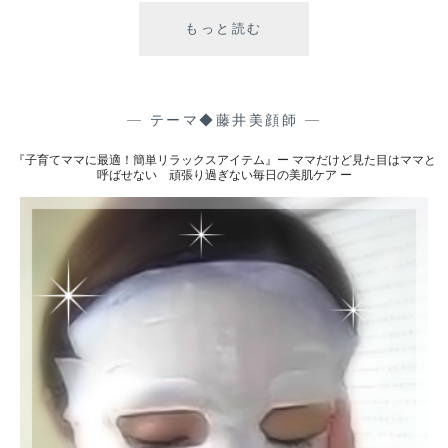
もっと読む
『
頑
育
張
児
り
中
過
の
—
テーマ◆藤井美顔師
—
ぎ
肌
な
『子育てママに最適！簡単リラックスアイテム』ー ママだけど見た目はママと
ア
い
呼ばせない 頑張り過ぎない毎日の美肌ケア ー
レ
毎
対
日
策
の
』
美
ー
肌
マ
ケ
マ
ア
だ
ー
け
ど
見
た
目