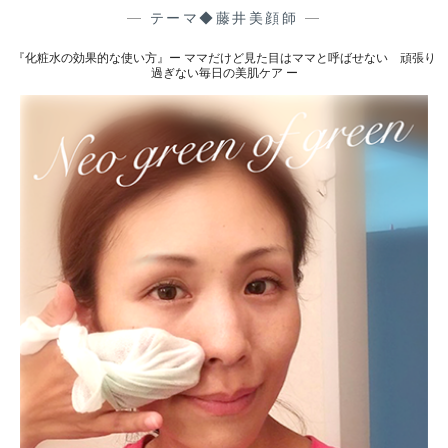
い
ダ
—
テーマ◆藤井美顔師
—
メ
頑
『化粧水の効果的な使い方』ー ママだけど見た目はママと呼ばせない 頑張り
ー
過ぎない毎日の美肌ケア ー
張
ジ
り
に
過
お
ぎ
す
な
す
い
め
毎
の
日
お
の
手
美
入
肌
れ
ケ
』
ア
ー
ー
マ
マ
だ
け