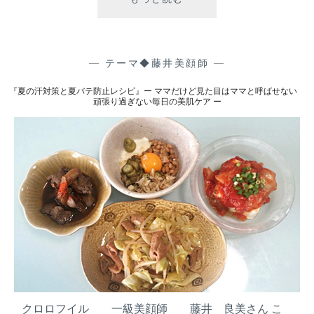
化
毎
粧
日
水
の
の
美
—
テーマ◆藤井美顔師
—
効
肌
『夏の汗対策と夏バテ防止レシピ』ー ママだけど見た目はママと呼ばせない
果
ケ
頑張り過ぎない毎日の美肌ケア ー
的
ア
な
ー
使
い
方
』
ー
マ
マ
だ
け
ど
見
クロロフイル 一級美顔師 藤井 良美さん こ
た