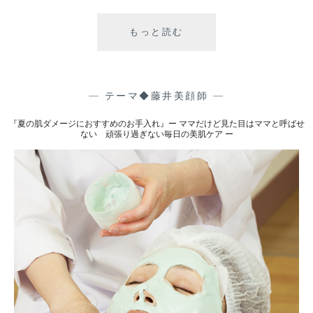
美
肌
もっと読む
『
ケ
子
ア
育
ー
て
マ
—
テーマ◆藤井美顔師
—
マ
『夏の肌ダメージにおすすめのお手入れ』ー ママだけど見た目はママと呼ばせ
に
ない 頑張り過ぎない毎日の美肌ケア ー
最
適
！
簡
単
リ
ラ
ッ
ク
ス
ア
イ