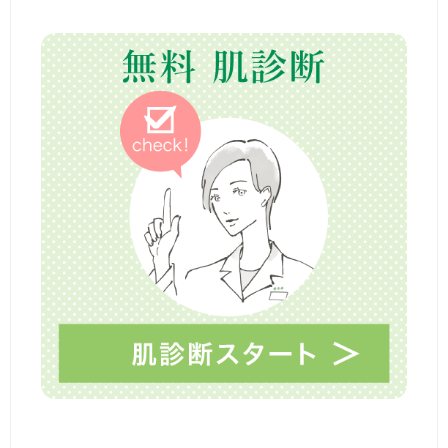
ナ
の
関
ビ
係
』
ゲ
ー
ー
マ
マ
シ
だ
ョ
け
ど
ン
見
た
目
は
マ
マ
と
呼
ば
せ
な