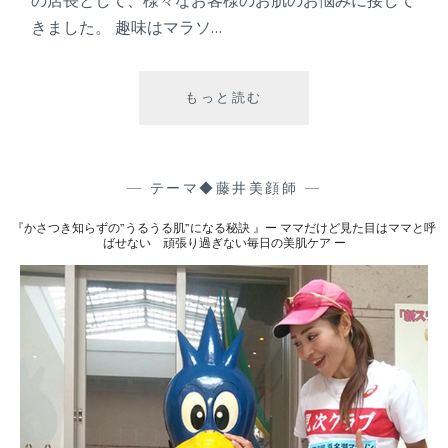
な
きました。 趣味はマラソ…
い
頑
張
もっと読む
『
り
お
過
す
ぎ
す
な
め
—
テーマ◆藤井美顔師
—
い
保
毎
『かさつき知らずの”うるうる肌”になる秘訣 』ー ママだけど見た目はママと呼
湿
ばせない 頑張り過ぎない毎日の美肌ケア ー
日
ケ
の
ア
美
！
肌
冬
ケ
の
ア
乾
ー
燥
対
策