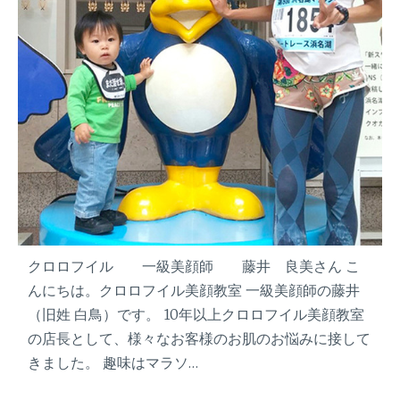
』
ー
マ
マ
だ
け
ど
見
た
目
は
マ
マ
と
クロロフイル 一級美顔師 藤井 良美さん こ
呼
んにちは。クロロフイル美顔教室 一級美顔師の藤井
ば
（旧姓 白鳥）です。 10年以上クロロフイル美顔教室
せ
な
の店長として、様々なお客様のお肌のお悩みに接して
い
きました。 趣味はマラソ…
頑