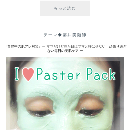
張
もっと読む
『
り
か
過
さ
ぎ
つ
な
き
—
テーマ◆藤井美顔師
—
い
知
毎
『育児中の肌アレ対策』ー ママだけど見た目はママと呼ばせない 頑張り過ぎ
ら
日
ない毎日の美肌ケア ー
ず
の
の
美
”
肌
う
ケ
る
ア
う
ー
る
肌
”
に
な
る
秘