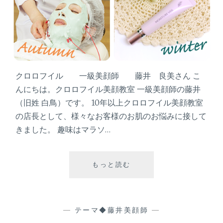
クロロフイル 一級美顔師 藤井 良美さん こ
んにちは。クロロフイル美顔教室 一級美顔師の藤井
（旧姓 白鳥）です。 10年以上クロロフイル美顔教室
の店長として、様々なお客様のお肌のお悩みに接して
きました。 趣味はマラソ…
もっと読む
『
子
育
て
と
—
テーマ◆藤井美顔師
—
美