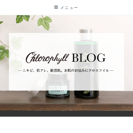
コ
メニュー
ン
テ
ン
ツ
に
ス
キ
ッ
プ
BLOG
ーニキビ、肌アレ、敏感肌。お肌のお悩みにクロロフイルー