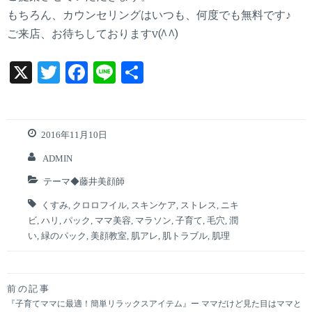
もちろん、カウンセリングはいつも、何度でも無料です♪
ご来店、お待ちしておりますv(^^)
X
T
F
Li
共
w
a
n
有
it
ce
e
te
b
2016年11月10日
r
o
ADMIN
o
テーマ◆藤井美顔師
k
くすみ
,
クロロフイル
,
スキンケア
,
ストレス
,
ニキ
ビ
,
ハリ
,
パック
,
ママ美容
,
マラソン
,
子育て
,
毛穴
,
潤
い
,
緑のパック
,
美顔教室
,
肌アレ
,
肌トラブル
,
肌理
前の記事
投
『子育てママに最適！簡単リラックスアイテム』ー ママだけど見た目はママと