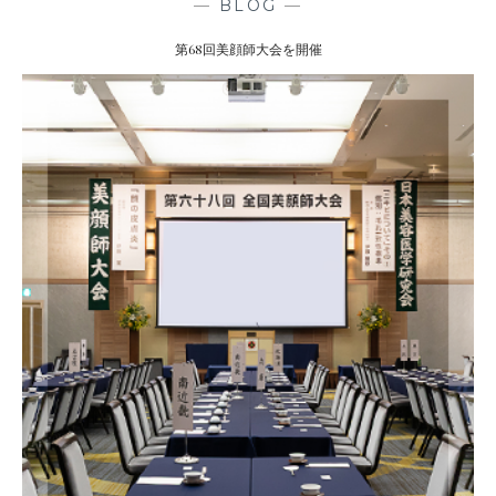
を
—
BLOG
—
実
第68回美顔師大会を開催
施
し
ま
し
た