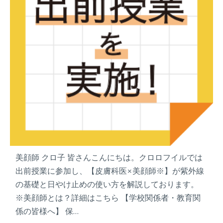
ン
」
会
員
様
向
け
サ
ー
ビ
ス
を
開
始
美顔師 クロ子 皆さんこんにちは。クロロフイルでは
出前授業に参加し、【皮膚科医×美顔師※】が紫外線
の基礎と日やけ止めの使い方を解説しております。
※美顔師とは？詳細はこちら 【学校関係者・教育関
係の皆様へ】 保…