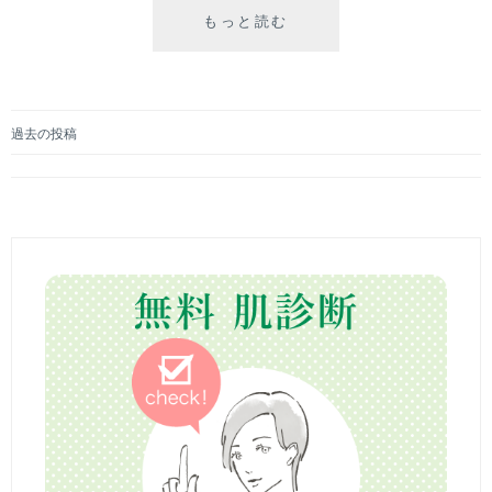
もっと読む
新
年
の
ご
挨
過去の投稿
拶
投
-
2
稿
0
ナ
2
6
ビ
-
ゲ
ー
シ
ョ
ン