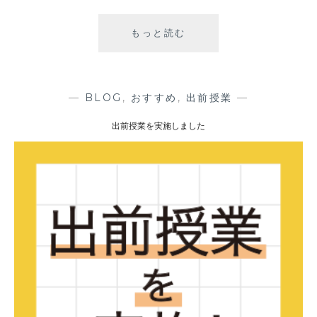
もっと読む
出
前
授
業
を
—
BLOG
,
おすすめ
,
出前授業
—
実
出前授業を実施しました
施
し
ま
し
た