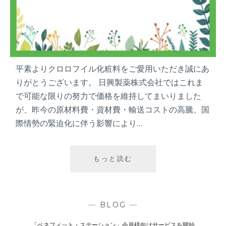
平素よりクロロフイル化粧料をご愛用いただき誠にあ
りがとうございます。 日興製薬株式会社ではこれま
で可能な限りの努力で価格を維持してまいりました
が、昨今の原材料費・資材費・輸送コストの高騰、国
際情勢の緊迫化に伴う影響により…
もっと読む
価
格
改
定
の
—
BLOG
—
お
「ベネフィット・ステーション」会員様向けサービスを開始
知