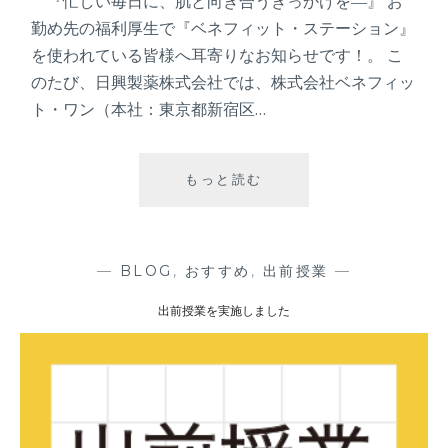
『忙しい毎日に、肌と向き合うきっかけを―』 お
勤め先の福利厚生で『ベネフィット・ステーション』
を使われている皆様へ耳寄りなお知らせです！。 こ
のたび、日興製薬株式会社では、株式会社ベネフィッ
ト・ワン（本社：東京都新宿区…
もっと読む
「
ベ
ネ
フ
ィ
—
BLOG
,
おすすめ
,
出前授業
—
ッ
出前授業を実施しました
ト
・
ス
テ
ー
シ
ョ