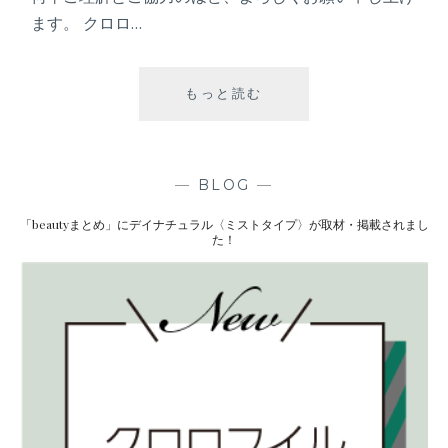
ます。 クロロ…
もっと読む
【
ふ
る
さ
と
—
BLOG
—
納
「beautyまとめ」にデイナチュラル〈ミストタイプ〉が取材・掲載されまし
税
た！
】
掲
載
再
開
の
お
知
ら
せ