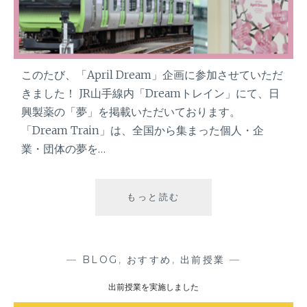
ト
タ
イ
プ
〉
このたび、「April Dream」企画に参加させていただ
が
きました！ JR山手線内「Dreamトレイン」にて、日
取
興製薬の「夢」を掲載いただいております。
材
・
「Dream Train」は、全国から集まった個人・企
掲
業・団体の夢を…
載
さ
れ
もっと読む
J
ま
R
し
山
た
手
！
線
—
BLOG
,
おすすめ
,
出前授業
—
内
出前授業を実施しました
「
D