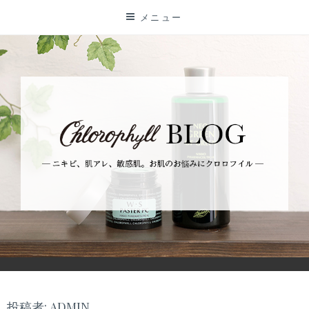
コ
メニュー
ン
テ
ン
ツ
に
ス
キ
ッ
プ
BLOG
ーニキビ、肌アレ、敏感肌。お肌のお悩みにクロロフイルー
投稿者:
ADMIN