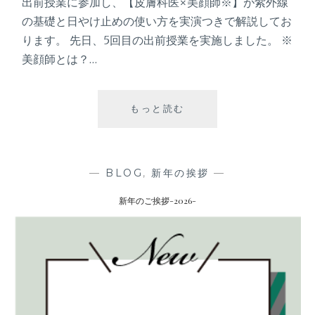
出前授業に参加し、【皮膚科医×美顔師※】が紫外線
載
の基礎と日やけ止めの使い方を実演つきで解説してお
い
た
ります。 先日、5回目の出前授業を実施しました。 ※
だ
美顔師とは？…
き
ま
し
もっと読む
出
た
前
授
業
を
—
BLOG
,
新年の挨拶
—
実
新年のご挨拶-2026-
施
し
ま
し
た