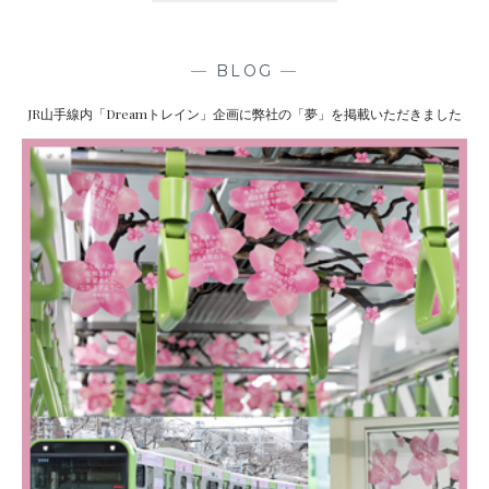
E
A
U
—
BLOG
—
T
JR山手線内「Dreamトレイン」企画に弊社の「夢」を掲載いただきました
Y
ま
と
め
」
に
デ
イ
ナ
チ
ュ
ラ
ル
〈
ミ
ス