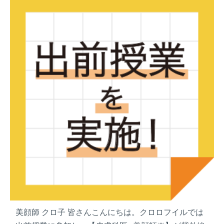
R
E
A
M
ト
レ
イ
ン
」
企
画
に
弊
社
の
「
夢
」
を
美顔師 クロ子 皆さんこんにちは。クロロフイルでは
掲