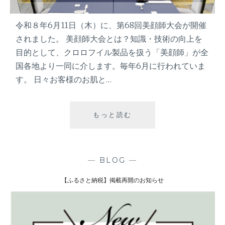
令和８年6月11日（木）に、第68回美顔師大会が開催
されました。 美顔師大会とは？知識・技術の向上を
目的として、クロロフイル製品を扱う「美顔師」が全
国各地より一同に介します。毎年6月に行われていま
す。 日々お客様のお肌と…
もっと読む
第
6
8
回
美
—
BLOG
—
顔
【ふるさと納税】掲載再開のお知らせ
師
大
会
を
開