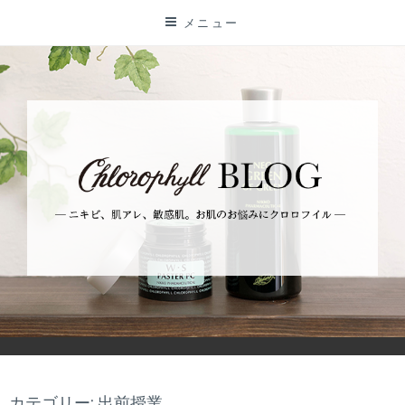
コ
メニュー
ン
テ
ン
ツ
に
ス
キ
ッ
プ
BLOG
ーニキビ、肌アレ、敏感肌。お肌のお悩みにクロロフイルー
カテゴリー: 出前授業