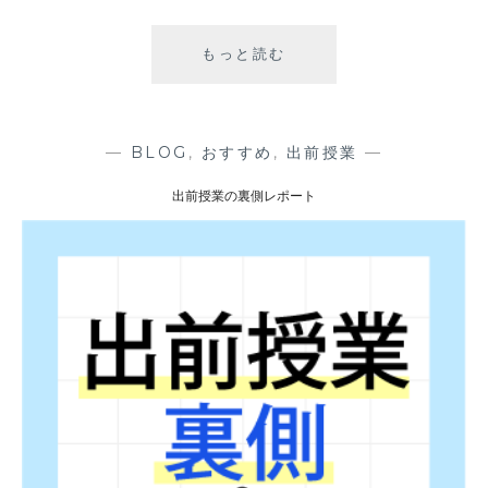
もっと読む
出
前
授
業
を
—
BLOG
,
おすすめ
,
出前授業
—
実
出前授業の裏側レポート
施
し
ま
し
た