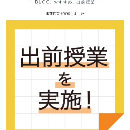
の
—
BLOG
,
おすすめ
,
出前授業
—
裏
出前授業を実施しました
側
レ
ポ
ー
ト