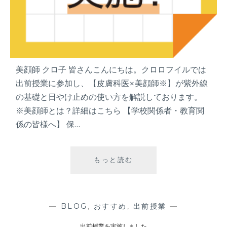
美顔師 クロ子 皆さんこんにちは。クロロフイルでは
出前授業に参加し、【皮膚科医×美顔師※】が紫外線
の基礎と日やけ止めの使い方を解説しております。
※美顔師とは？詳細はこちら 【学校関係者・教育関
係の皆様へ】 保…
もっと読む
出
前
授
業
を
—
BLOG
,
おすすめ
,
出前授業
—
実
出前授業を実施しました
施