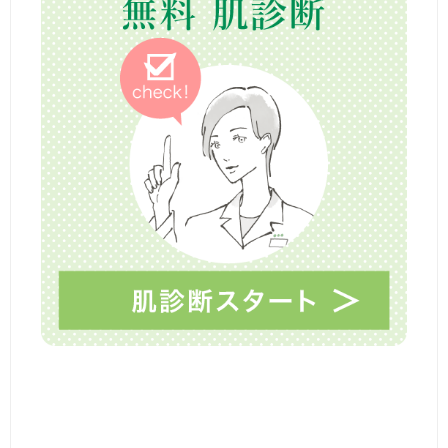
ま
し
た