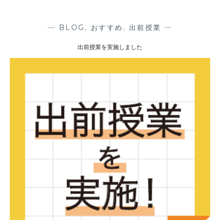
授
業
の
—
BLOG
,
おすすめ
,
出前授業
—
裏
出前授業を実施しました
側
レ
ポ
ー
ト