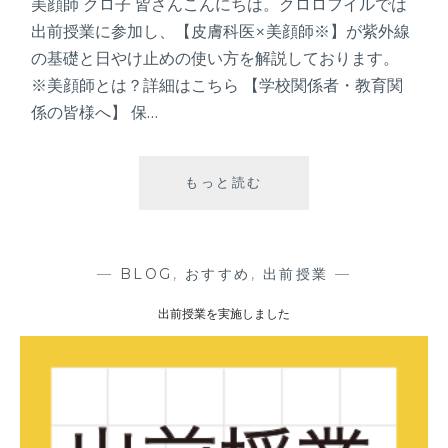
美顔師 クロ子 皆さんこんにちは。クロロフイルでは
出前授業に参加し、【皮膚科医×美顔師※】が紫外線
の基礎と日やけ止めの使い方を解説しております。
※美顔師とは？詳細はこちら 【学校関係者・教育関
係の皆様へ】 保…
もっと読む
出
前
授
業
を
—
BLOG
,
おすすめ
,
出前授業
—
実
出前授業を実施しました
施
し
ま
し
た