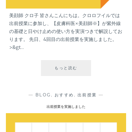
美顔師 クロ子 皆さんこんにちは。クロロフイルでは
出前授業に参加し、【皮膚科医×美顔師※】が紫外線
の基礎と日やけ止めの使い方を実演つきで解説してお
ります。 先日、4回目の出前授業を実施しました。
>&gt…
もっと読む
出
前
授
業
を
—
BLOG
,
おすすめ
,
出前授業
—
実
出前授業を実施しました
施
し
ま
し