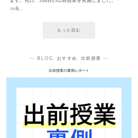
>>&…
もっと読む
出
前
授
業
を
—
BLOG
,
おすすめ
,
出前授業
—
実
出前授業の裏側レポート
施
し
ま
し
た