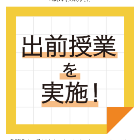
し
ま
し
た