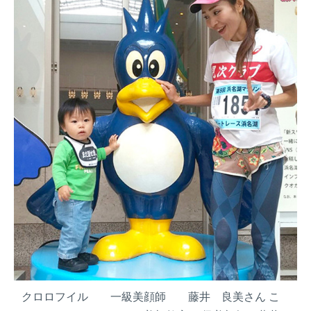
燥
対
策
』
ー
マ
マ
だ
け
ど
見
た
目
は
マ
マ
と
呼
ば
クロロフイル 一級美顔師 藤井 良美さん こ
せ