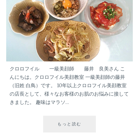
め
の
の
美
お
肌
手
ケ
入
ア
れ
ー
』
ー
マ
マ
クロロフイル 一級美顔師 藤井 良美さん こ
だ
け
んにちは。クロロフイル美顔教室 一級美顔師の藤井
ど
（旧姓 白鳥）です。 10年以上クロロフイル美顔教室
見
の店長として、様々なお客様のお肌のお悩みに接して
た
きました。 趣味はマラソ…
目
は
マ
マ
もっと読む
『
と
夏
呼
の