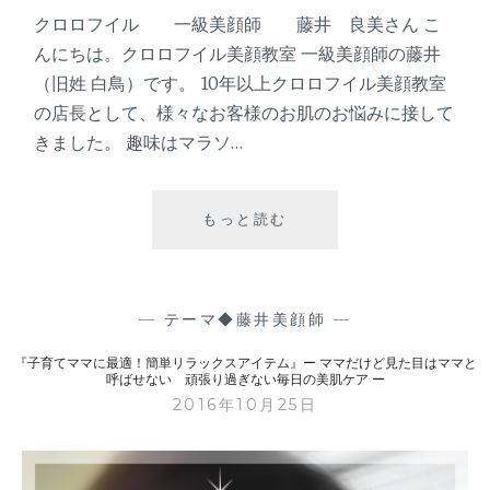
と
クロロフイル 一級美顔師 藤井 良美さん こ
呼
んにちは。クロロフイル美顔教室 一級美顔師の藤井
ば
（旧姓 白鳥）です。 10年以上クロロフイル美顔教室
せ
な
の店長として、様々なお客様のお肌のお悩みに接して
い
きました。 趣味はマラソ…
頑
張
もっと読む
『
り
育
過
児
ぎ
中
な
の
—
テーマ◆藤井美顔師
—
い
肌
毎
『子育てママに最適！簡単リラックスアイテム』ー ママだけど見た目はママと
ア
日
呼ばせない 頑張り過ぎない毎日の美肌ケア ー
レ
の
2016年10月25日
対
美
策
肌
』
ケ
ー