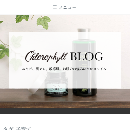
コ
メニュー
ン
テ
ン
ツ
に
ス
キ
ッ
プ
BLOG
ーニキビ、肌アレ、敏感肌。お肌のお悩みにクロロフイルー
タグ: 子育て