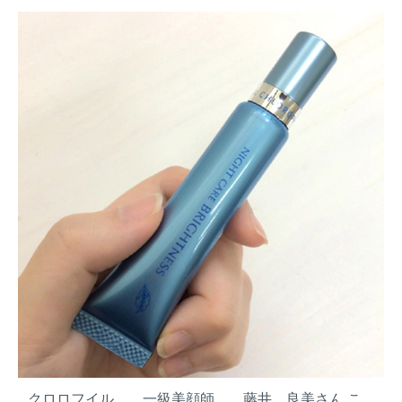
ー
だ
け
ど
見
た
目
は
マ
マ
と
呼
ば
せ
な
い
頑
張
り
過
クロロフイル 一級美顔師 藤井 良美さん こ