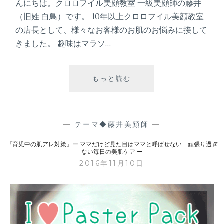
んにちは。クロロフイル美顔教室 一級美顔師の藤井
な
（旧姓 白鳥）です。 10年以上クロロフイル美顔教室
い
の店長として、様々なお客様のお肌のお悩みに接して
頑
きました。 趣味はマラソ…
張
り
過
もっと読む
『
ぎ
か
な
さ
い
つ
毎
き
—
テーマ◆藤井美顔師
—
日
知
の
『育児中の肌アレ対策』ー ママだけど見た目はママと呼ばせない 頑張り過ぎ
ら
美
ない毎日の美肌ケア ー
ず
肌
2016年11月10日
の
ケ
”
ア
う
ー
る
う
る