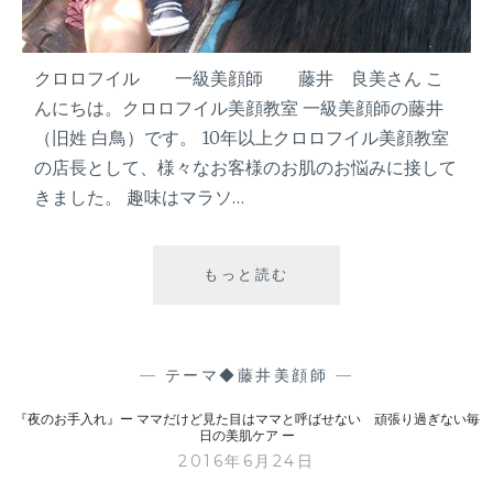
と
呼
ば
せ
クロロフイル 一級美顔師 藤井 良美さん こ
な
んにちは。クロロフイル美顔教室 一級美顔師の藤井
い
（旧姓 白鳥）です。 10年以上クロロフイル美顔教室
の店長として、様々なお客様のお肌のお悩みに接して
頑
張
きました。 趣味はマラソ…
り
過
ぎ
もっと読む
『
な
洗
い
顔
毎
は
日
大
—
テーマ◆藤井美顔師
—
の
事
美
『夜のお手入れ』ー ママだけど見た目はママと呼ばせない 頑張り過ぎない毎
』
日の美肌ケア ー
肌
ー
2016年6月24日
ケ
マ
ア
マ