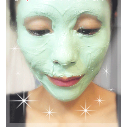
肌
”
に
な
る
秘
訣
』
ー
マ
マ
だ
け
ど
見
た
目
は
マ
マ