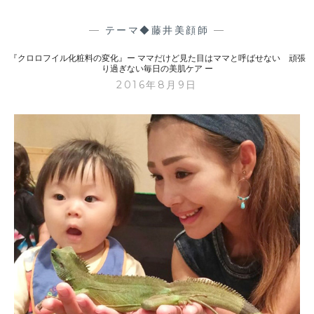
ば
汗
せ
対
—
テーマ◆藤井美顔師
—
な
策
い
『クロロフイル化粧料の変化』ー ママだけど見た目はママと呼ばせない 頑張
と
り過ぎない毎日の美肌ケア ー
夏
2016年8月9日
頑
バ
張
テ
り
防
過
止
ぎ
レ
な
シ
い
ピ
毎
』
日
ー
の
マ
美
マ
肌
だ
ケ
け
ア
ど
ー
見