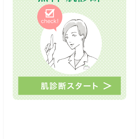
ゲ
ど
ー
見
た
シ
目
ョ
は
マ
ン
マ
と
呼
ば
せ
な
い
頑
張
り
過
ぎ
な