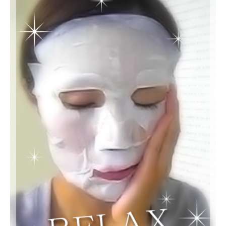
ア
マ
ー
マ
だ
け
ど
見
た
目
は
マ
マ
と
呼
ば
せ
な
い
頑
張