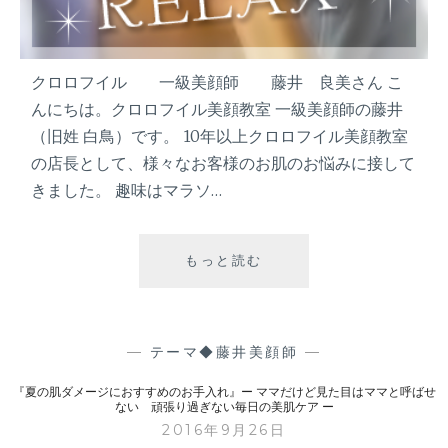
り
過
ぎ
な
クロロフイル 一級美顔師 藤井 良美さん こ
い
んにちは。クロロフイル美顔教室 一級美顔師の藤井
毎
（旧姓 白鳥）です。 10年以上クロロフイル美顔教室
日
の店長として、様々なお客様のお肌のお悩みに接して
の
美
きました。 趣味はマラソ…
肌
ケ
ア
もっと読む
『
ー
子
育
て
マ
—
テーマ◆藤井美顔師
—
マ
『夏の肌ダメージにおすすめのお手入れ』ー ママだけど見た目はママと呼ばせ
に
ない 頑張り過ぎない毎日の美肌ケア ー
最
2016年9月26日
適