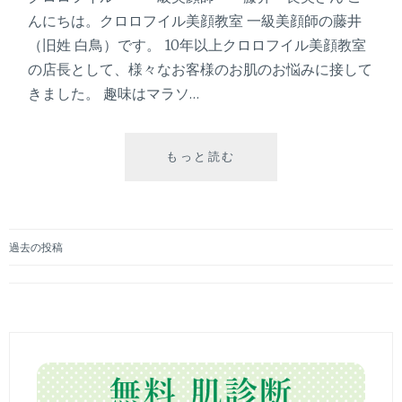
ぎ
んにちは。クロロフイル美顔教室 一級美顔師の藤井
な
（旧姓 白鳥）です。 10年以上クロロフイル美顔教室
い
の店長として、様々なお客様のお肌のお悩みに接して
毎
日
きました。 趣味はマラソ…
の
美
肌
もっと読む
『
ケ
夜
ア
の
ー
お
手
過去の投稿
入
投
れ
』
稿
ー
ナ
マ
マ
ビ
だ
け