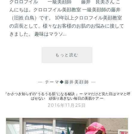
クロロフイル 一級美顔師 藤井 良美さん こ
ば
せ
んにちは。クロロフイル美顔教室 一級美顔師の藤井
な
（旧姓 白鳥）です。 10年以上クロロフイル美顔教室
い
の店長として、様々なお客様のお肌のお悩みに接して
きました。 趣味はマラソ…
頑
張
り
過
もっと読む
『
ぎ
お
な
す
い
す
毎
め
—
テーマ◆藤井美顔師
—
日
保
の
『かさつき知らずの”うるうる肌”になる秘訣 』ー ママだけど見た目はママと呼
湿
ばせない 頑張り過ぎない毎日の美肌ケア ー
美
ケ
2016年11月25日
肌
ア
ケ
！
ア
冬
ー
の
乾