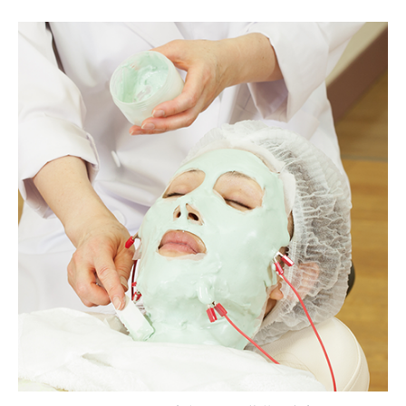
！
簡
単
リ
ラ
ッ
ク
ス
ア
イ
テ
ム
』
ー
マ
マ
だ
け
ど
見