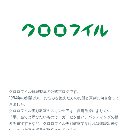
い
毎
日
の
美
肌
ケ
ア
ー
クロロフイル日興製薬の公式ブログです。
1954年の創業以来、お悩みを抱えた方のお肌と真剣に向き合って
きました。
クロロフイル美顔教室のスキンケアは、皮膚治療により近い
「手」当てと呼びたいもので、ガーゼを使い、パッティングの動
きを厳守するなど、クロロフイル美顔教室でなければ体験出来な
いスキンケアの極意が確立されています。