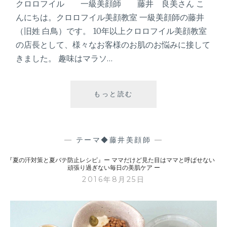
た
クロロフイル 一級美顔師 藤井 良美さん こ
目
んにちは。クロロフイル美顔教室 一級美顔師の藤井
は
（旧姓 白鳥）です。 10年以上クロロフイル美顔教室
マ
の店長として、様々なお客様のお肌のお悩みに接して
マ
と
きました。 趣味はマラソ…
呼
ば
せ
もっと読む
『
な
夏
い
の
肌
頑
ダ
—
テーマ◆藤井美顔師
—
張
メ
り
『夏の汗対策と夏バテ防止レシピ』ー ママだけど見た目はママと呼ばせない
ー
頑張り過ぎない毎日の美肌ケア ー
過
ジ
2016年8月25日
ぎ
に
な
お
い
す
毎
す
日