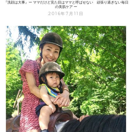
日
『洗顔は大事』ー ママだけど見た目はママと呼ばせない 頑張り過ぎない毎日
ル
の美肌ケア ー
の
化
2016年7月11日
美
粧
肌
料
ケ
の
ア
変
ー
化
』
ー
マ
マ
だ
け
ど
見
た
目
は
マ
マ