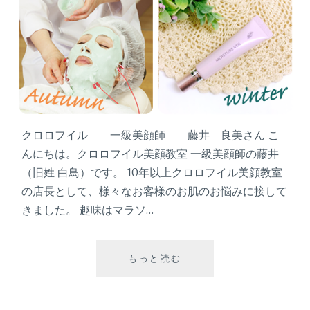
クロロフイル 一級美顔師 藤井 良美さん こ
んにちは。クロロフイル美顔教室 一級美顔師の藤井
（旧姓 白鳥）です。 10年以上クロロフイル美顔教室
の店長として、様々なお客様のお肌のお悩みに接して
きました。 趣味はマラソ…
もっと読む
『
子
育
て