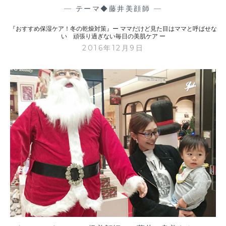
と
—
テーマ◆藤井美顔師
—
美
『おすすめ保湿ケア！冬の乾燥対策』ー ママだけど見た目はママと呼ばせな
肌
い 頑張り過ぎない毎日の美肌ケア ー
ケ
2016年12月9日
ア
』
ー
マ
マ
だ
け
ど
見
た
目
は
マ
マ
と
呼