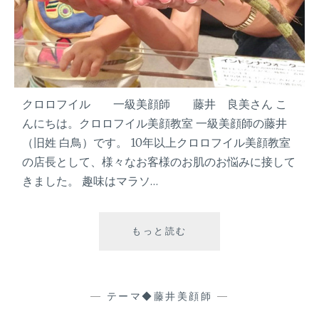
た
目
は
マ
マ
と
呼
クロロフイル 一級美顔師 藤井 良美さん こ
ば
んにちは。クロロフイル美顔教室 一級美顔師の藤井
せ
（旧姓 白鳥）です。 10年以上クロロフイル美顔教室
な
の店長として、様々なお客様のお肌のお悩みに接して
い
きました。 趣味はマラソ…
頑
張
り
もっと読む
『
過
ク
ぎ
ロ
な
ロ
い
フ
—
テーマ◆藤井美顔師
—
毎
イ