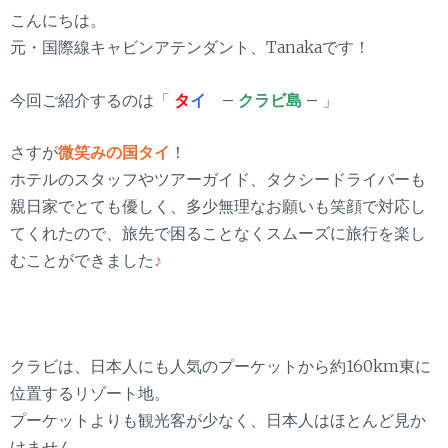
こんにちは。
元・国際線キャビンアテンダント、Tanakaです！
今回ご紹介するのは「
タ
イ
–
クラビ島
–
」
さすが
微笑みの国タイ
！
ホテルのスタッフやツアーガイド、タクシードライバーも
親日家でとても優しく、多少無理なお願いも笑顔で対応し
てくれたので、旅先で困ることなくスムーズに旅行を楽し
むことができました
♪
クラビは、日本人にも人気のプーケットから約160km東に
位置するリゾート地。
プーケットよりも観光客が少なく、日本人はほとんど見か
けません。