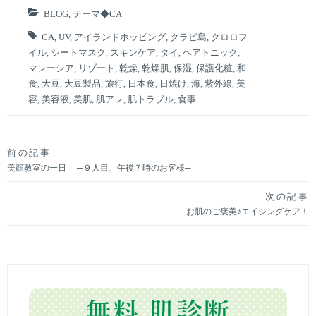
o
BLOG
,
テーマ◆CA
k
CA
,
UV
,
アイランドホッピング
,
クラビ島
,
クロロフ
イル
,
シートマスク
,
スキンケア
,
タイ
,
ヘアトニック
,
マレーシア
,
リゾート
,
乾燥
,
乾燥肌
,
保湿
,
保護化粧
,
和
食
,
大豆
,
大豆製品
,
旅行
,
日本食
,
日焼け
,
海
,
紫外線
,
美
容
,
美容液
,
美肌
,
肌アレ
,
肌トラブル
,
食事
前の記事
投
美顔教室の一日 ─９人目、午後７時のお客様─
稿
次の記事
お肌のご褒美♪エイジングケア！
ナ
ビ
ゲ
ー