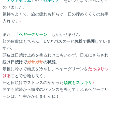
「
アクアセラム
」や「
セボケア
」をいつもよりたっぷりと
のせました。
気持ちよくて、旅の疲れも和らぐ一日の締めくくりのお手
入れです
♪
また、「
ヘヤーグリーン
」もかかせません！
顔の皮膚はもちろん、
UVとパスターとお粉で保護
していま
すが、
頭皮は日焼け止めを塗るわけにもいかず、日光にさらされ
続け
日焼けで
ガサガサ
の状態
。
最後に冷水で頭皮を冷やし、ヘヤーグリーンを
たっぷりつ
ける
ことで心地も良く、
汗と日焼けでストレスのかかった
頭皮もスッキリ
♪
冬でも乾燥から頭皮のバランスを整えてくれるヘヤーグリ
ーンは、年中かかせませんね！