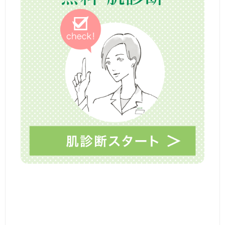
シ
ョ
ン