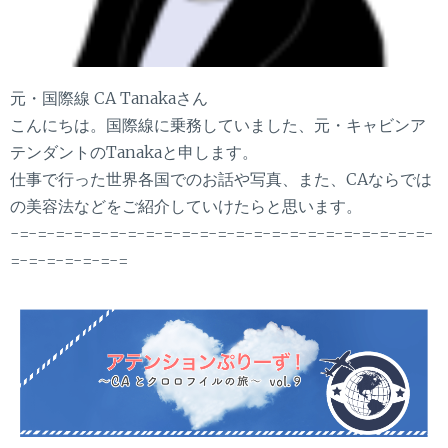
元・国際線 CA Tanakaさん
こんにちは。国際線に乗務していました、元・キャビンア
テンダントのTanakaと申します。
仕事で行った世界各国でのお話や写真、また、CAならでは
の美容法などをご紹介していけたらと思います。
-=-=-=-=-=-=-=-=-=-=-=-=-=-=-=-=-=-=-=-=-=-=-=-
=-=-=-=-=-=-=