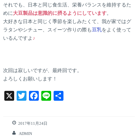
それでも、日本と同じ食生活、栄養バランスを維持するた
めに
大豆製品は意識的に摂るようにしています
。
大好きな日本と同じく季節を楽しみたくて、我が家ではグ
ラタンやシチュー、スイーツ作りの際も
豆乳
をよく使って
いるんですよ
♪
次回は寂しいですが、最終回です。
よろしくお願いします！
X
T
F
Li
共
w
a
n
有
it
ce
e
te
b
2017年11月24日
r
o
ADMIN