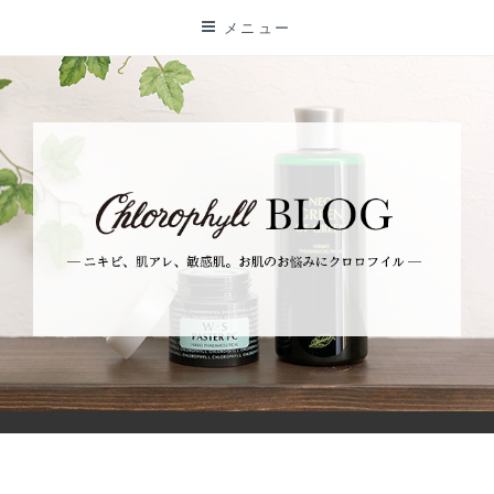
コ
メニュー
ン
テ
ン
ツ
に
ス
キ
ッ
プ
BLOG
ーニキビ、肌アレ、敏感肌。お肌のお悩みにクロロフイルー