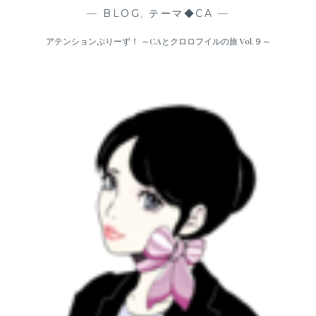
—
BLOG
,
テーマ◆CA
—
アテンションぷりーず！ ～CAとクロロフイルの旅 Vol.９～