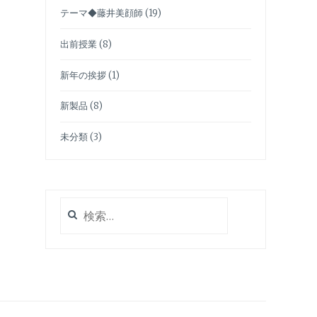
テーマ◆藤井美顔師
(19)
出前授業
(8)
新年の挨拶
(1)
新製品
(8)
未分類
(3)
検
索: