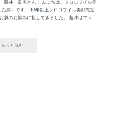
藤井 良美さん こんにちは。クロロフイル美
 白鳥）です。 10年以上クロロフイル美顔教室
お肌のお悩みに接してきました。 趣味はマラ
もっと読む
『
育
児
中
の
肌
ア
レ
対
策
』
ー
マ
マ