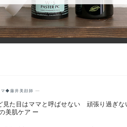
ーマ◆藤井美顔師
—
ど見た目はママと呼ばせない 頑張り過ぎな
の美肌ケア ー