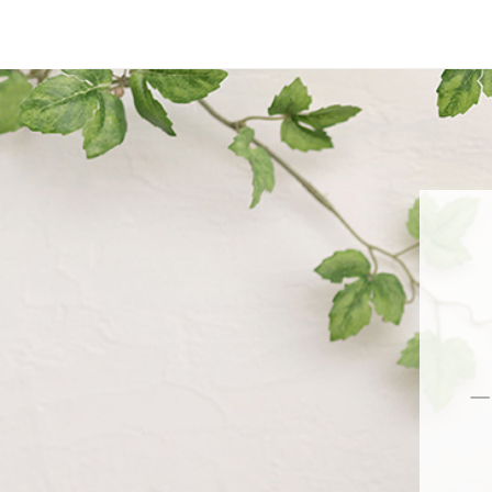
コ
ン
テ
ン
ツ
に
ス
キ
ッ
プ