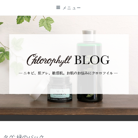
コ
メニュー
ン
テ
ン
ツ
に
ス
キ
ッ
プ
BLOG
ーニキビ、肌アレ、敏感肌。お肌のお悩みにクロロフイルー
タグ: 緑のパック