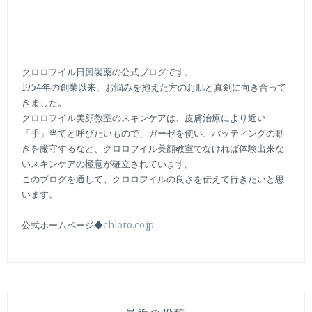
の
美
肌
ケ
ア
クロロフイル日興製薬の公式ブログです。
ー
1954年の創業以来、お悩みを抱えた方のお肌と真剣に向き合って
きました。
クロロフイル美顔教室のスキンケアは、皮膚治療により近い
「手」当てと呼びたいもので、ガーゼを使い、パッティングの動
きを厳守するなど、クロロフイル美顔教室でなければ体験出来な
いスキンケアの極意が確立されています。
このブログを通して、クロロフイルの良さを伝えて行きたいと思
います。
公式ホームページ◆
chloro.co.jp