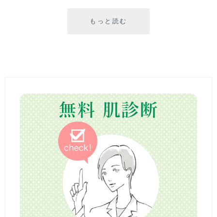
もっと読む
『
育
児
中
の
肌
ア
レ
対
策
』
ー
マ
マ
だ
け
ど
見
た