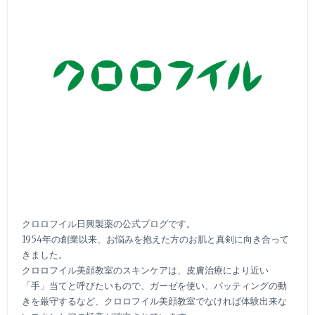
呼
ば
せ
な
い
頑
張
り
過
ぎ
な
い
毎
クロロフイル日興製薬の公式ブログです。
日
1954年の創業以来、お悩みを抱えた方のお肌と真剣に向き合って
の
きました。
美
クロロフイル美顔教室のスキンケアは、皮膚治療により近い
肌
「手」当てと呼びたいもので、ガーゼを使い、パッティングの動
ケ
きを厳守するなど、クロロフイル美顔教室でなければ体験出来な
ア