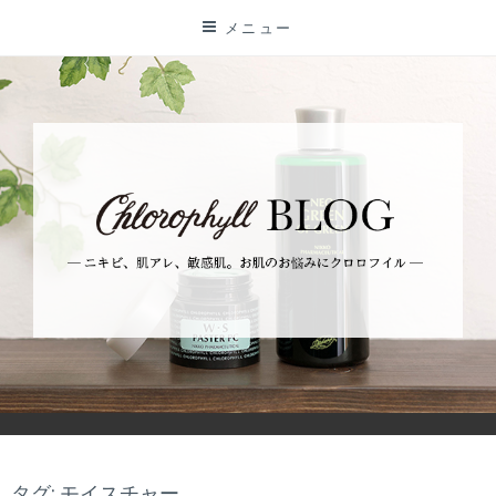
コ
メニュー
ン
テ
ン
ツ
に
ス
キ
ッ
プ
BLOG
ーニキビ、肌アレ、敏感肌。お肌のお悩みにクロロフイルー
タグ: モイスチャー