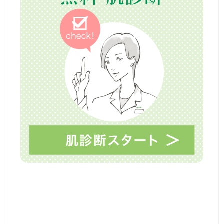
！
冬
の
乾
燥
対
策
』
ー
マ
マ
だ
け
ど
見
た
目
は
マ
マ
と