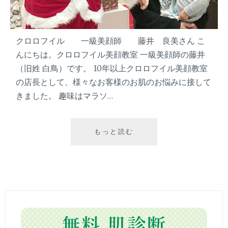
クロロフイル 一級美顔師 藤井 良美さん こ
んにちは。クロロフイル美顔教室 一級美顔師の藤井
（旧姓 白鳥）です。 10年以上クロロフイル美顔教室
の店長として、様々なお客様のお肌のお悩みに接して
きました。 趣味はマラソ…
もっと読む
『
お
す
す
め
保
湿
ケ
ア